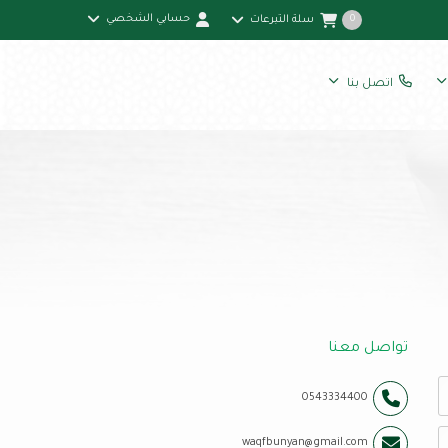
حسابي الشخصي
سلة التبرعات
0
اتصل بنا
تواصل معنا
0543334400
waqfbunyan@gmail.com