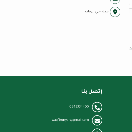
جدة - حي الرحاب
إتصل بنا
0543334400
waqfbunyan@gmail.com